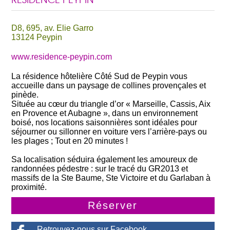
RÉSIDENCE PEYPIN
Départ
D8, 695, av. Elie Garro
13124 Peypin
Nombre de personnes
www.residence-peypin.com
La résidence hôtelière Côté Sud de Peypin vous
accueille dans un paysage de collines provençales et
pinède.
Située au cœur du triangle d’or « Marseille, Cassis, Aix
en Provence et Aubagne », dans un environnement
boisé, nos locations saisonnières sont idéales pour
séjourner ou sillonner en voiture vers l’arrière-pays ou
les plages ; Tout en 20 minutes !
Sa localisation séduira également les amoureux de
randonnées pédestre : sur le tracé du GR2013 et
massifs de la Ste Baume, Ste Victoire et du Garlaban à
proximité.
Réserver
Retrouvez-nous sur Facebook